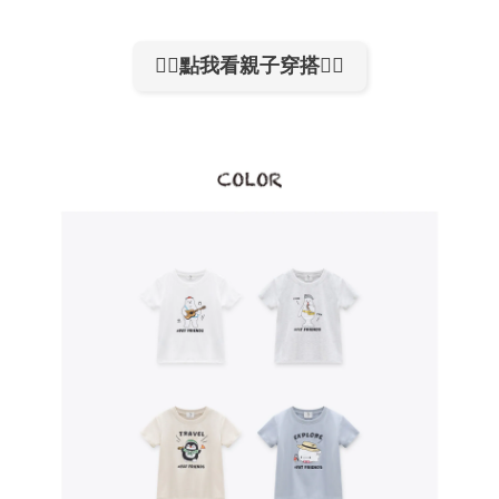
👉🏻點我看親子穿搭👈🏻