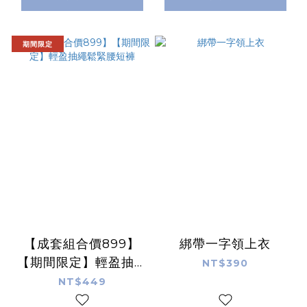
期間限定
【成套組合價899】
綁帶一字領上衣
【期間限定】輕盈抽繩
NT$390
鬆緊腰短褲
NT$449