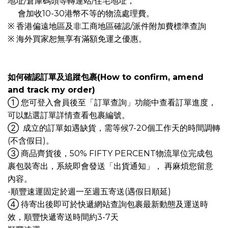
地址/倉庫碼頭等轉運站/住宅地址，
會加收10-30港幣不等的物流處理費。
※ 香港偏遠地區及非工商地區確認/派件附加費標準查詢
※ 海外買家恕無享有滿額免運之優惠。
如何確認訂單及追蹤包裹(How to confirm, amend
and track my order)
① 您可登入會員後至「訂單查詢」功能中查看訂單進度，
可以點選訂單詳情查看包裹編號。
② 成立的訂單如遇缺貨，需等候7-20個工作天的時間調轉
(不含假日)。
③ 商品齊貨後，50% FIFTY PERCENT物流單位完成包
裹包裝寄出，系統即會發送「出貨通知」， 再麻煩您留意
內容。
-順豐速運固定於週一至週五寄送(遇假日順延)
④ 待寄出後即可於快遞網站查詢包裹最新動態及運送時
效，順豐快遞寄送時間約3-7天