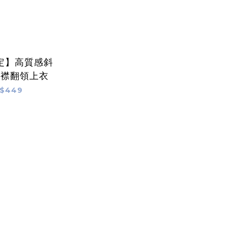
定】高質感斜
開襟翻領上衣
$449