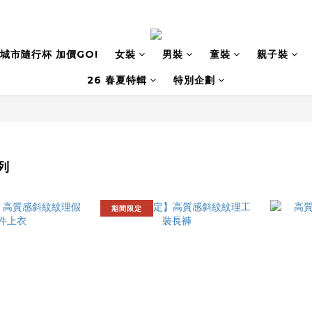
城市隨行杯 加價GO!
女裝
男裝
童裝
親子裝
26 春夏特輯
特別企劃
列
期間限定