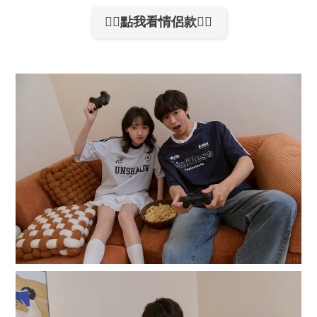
👉🏻點我看情侶款👈🏻