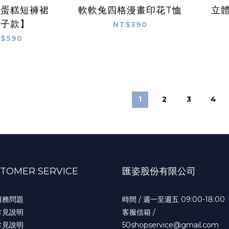
次蛋糕短褲裙
軟軟兔四格漫畫印花T恤
立
親子款】
NT$390
$590
1
2
3
4
TOMER SERVICE
匯姿股份有限公司
服務問題
時間 / 週一至週五 09:00-18:00
常見說明
客服信箱 /
常見說明
50shopservice@gmail.com