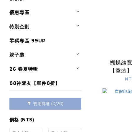
優惠專區
特別企劃
零碼專區 99UP
親子裝
蝴蝶結
26 春夏特輯
【童裝
NT
88神隊友【單件8折】
套用篩選
(0/20)
價格 (NT$)