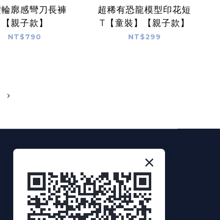
體輪廓感彎刀長褲
超稀有恐龍模型印花短
【親子款】
T【童裝】【親子款】
NT$790
NT$299
NEWS LETTER
訂閱我