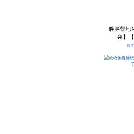
胖胖營地
裝】
NT