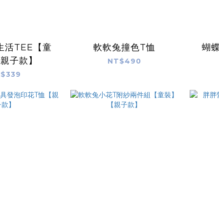
生活TEE【童
軟軟兔撞色T恤
蝴
【親子款】
NT$490
$339