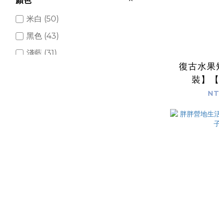
顏色
米白 (50)
黑色 (43)
淺藍 (31)
復古水果
深灰 (30)
裝】
粉紅 (28)
NT
淺花灰 (17)
花灰 (17)
藍色 (17)
杏色 (16)
看更多