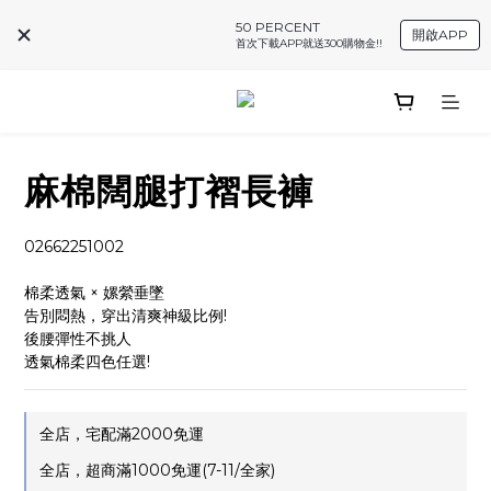
50 PERCENT
開啟APP
首次下載APP就送300購物金!!
麻棉闊腿打褶長褲
02662251002
棉柔透氣 × 嫘縈垂墜
告別悶熱，穿出清爽神級比例!
後腰彈性不挑人
透氣棉柔四色任選!
全店，宅配滿2000免運
全店，超商滿1000免運(7-11/全家)