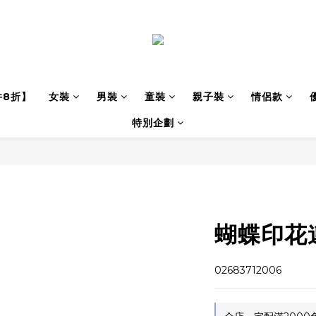
件8折】
女裝
男裝
童裝
親子裝
情侶款
特別企劃
蝴蝶印花
02683712006