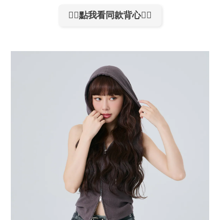
👉🏻點我看同款背心👈🏻