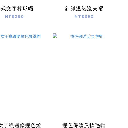
美式文字棒球帽
針織透氣漁夫帽
NT$290
NT$390
女子織邊條撞色燈
撞色保暖反摺毛帽