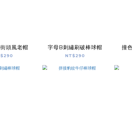
舊街頭風老帽
字母B刺繡刷破棒球帽
撞
$290
NT$290