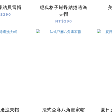
蝶結貝雷帽
經典格子蝴蝶結捲邊漁
夫帽
$290
NT$290
捲邊漁夫帽
法式亞麻八角畫家帽
夏日