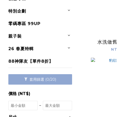
特別企劃
零碼專區 99UP
親子裝
水洗做
26 春夏特輯
NT
88神隊友【單件8折】
套用篩選
(0/20)
價格 (NT$)
~