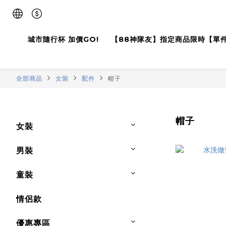
城市隨行杯 加價GO!
【88神隊友】指定商品限時【單
全部商品
女裝
配件
帽子
帽子
女裝
男裝
童裝
情侶款
優惠專區