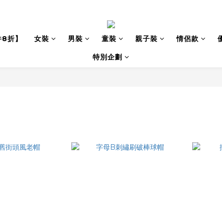
件8折】
女裝
男裝
童裝
親子裝
情侶款
特別企劃