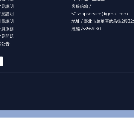
常見說明
客服信箱 /
常見說明
50shopservice@gmail.com
測量說明
地址 / 臺北市萬華區武昌街2段32
會員服務
統編 /53566130
常見問題
權公告