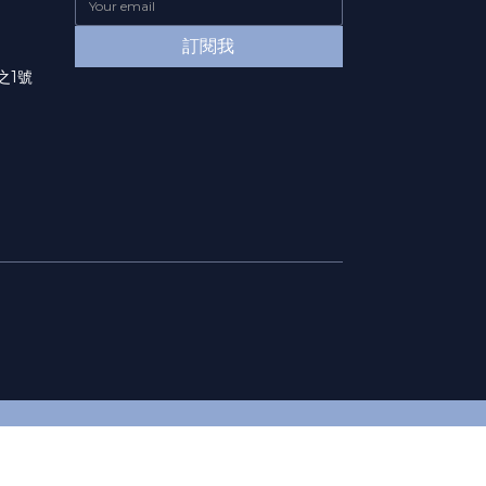
訂閱我
之1號