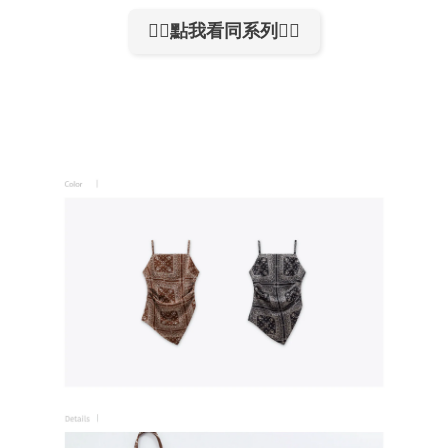
👉🏻點我看同系列👈🏻