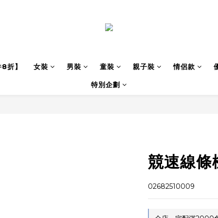
件8折】
女裝
男裝
童裝
親子裝
情侶款
特別企劃
競速線條
02682510009