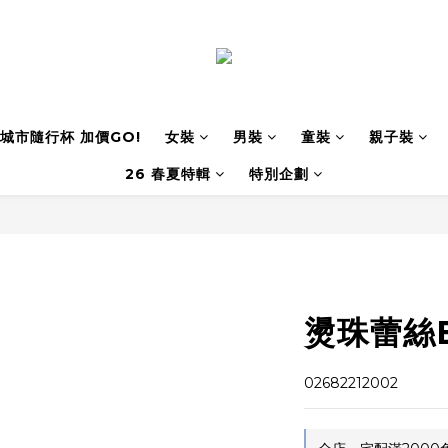
城市隨行杯 加價GO!
女裝
男裝
童裝
親子裝
26 春夏特輯
特別企劃
燙珠蕾絲
02682212002