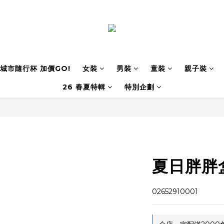
城市隨行杯 加價GO!
女裝
男裝
童裝
親子裝
26 春夏特輯
特別企劃
夏日胖胖
02652910001