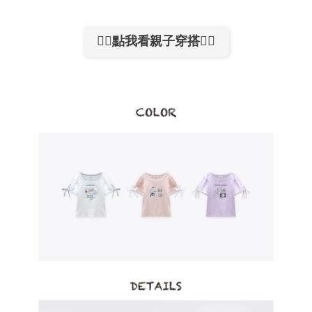
👉🏻點我看親子穿搭👈🏻