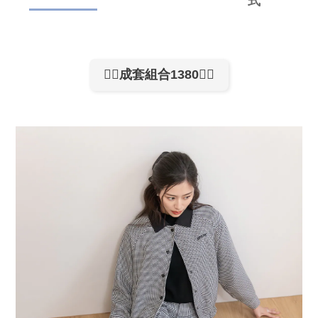
式
👉🏻成套組合1380👈🏻